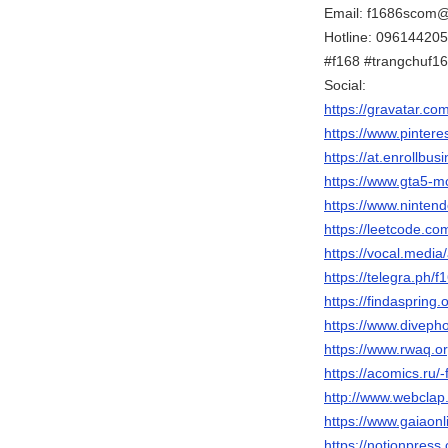
Email: f1686scom
Hotline: 09614420
#f168 #trangchuf16
Social:
https://gravatar.c
https://www.pinter
https://at.enrollb
https://www.gta5-
https://www.ninten
https://leetcode.c
https://vocal.medi
https://telegra.ph
https://findasprin
https://www.diveph
https://www.rwaq.o
https://acomics.ru
http://www.webclap
https://www.gaiaon
https://notionpres