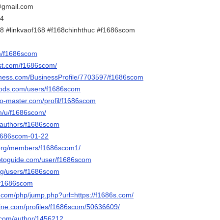
@gmail.com
54
8 #linkvaof168 #f168chinhthuc #f1686scom
om/f1686scom
est.com/f1686scom/
usiness.com/BusinessProfile/7703597/f1686scom
mods.com/users/f1686scom
do-master.com/profil/f1686scom
om/u/f1686scom/
a/authors/f1686scom
/f1686scom-01-22
g.org/members/f1686scom1/
otoguide.com/user/f1686scom
rg/users/f1686scom
/-f1686scom
.com/php/jump.php?url=https://f1686s.com/
line.com/profiles/f1686scom/50636609/
s.com/author/1456212