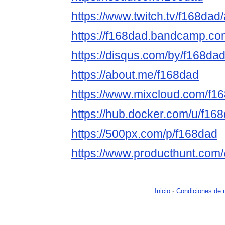
https://www.twitch.tv/f168dad
https://f168dad.bandcamp.co
https://disqus.com/by/f168dad
https://about.me/f168dad
https://www.mixcloud.com/f1
https://hub.docker.com/u/f16
https://500px.com/p/f168dad
https://www.producthunt.co
Inicio
-
Condiciones de 