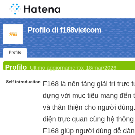
Profilo di f168vietcom
Profilo
Profilo
Ultimo aggiornamento:
18/mar/2026
Self introduction
F168 là nền tảng giải trí trực
dựng với mục tiêu mang đến tr
và thân thiện cho người dùng. 
diện trực quan cùng hệ thống
F168 giúp người dùng dễ dàng