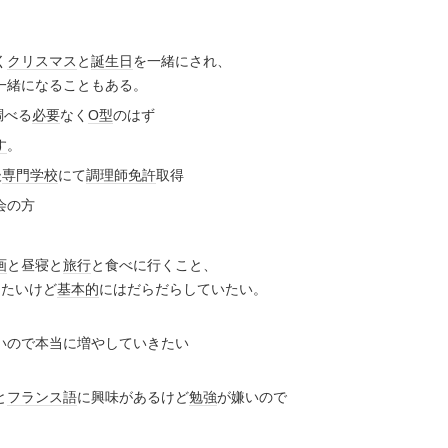
く
クリスマス
と
誕生日
を一緒にされ、
一緒になることもある。
調べる
必要
なく
O型
のはず
す
。
後
専門学校
にて
調理師免許
取得
会の方
画
と昼寝と
旅行
と食べに行くこと、
出たいけど
基本的
にはだらだらしていたい。
いので本当に増やしていきたい
と
フランス語
に興味があるけど
勉強
が嫌いので