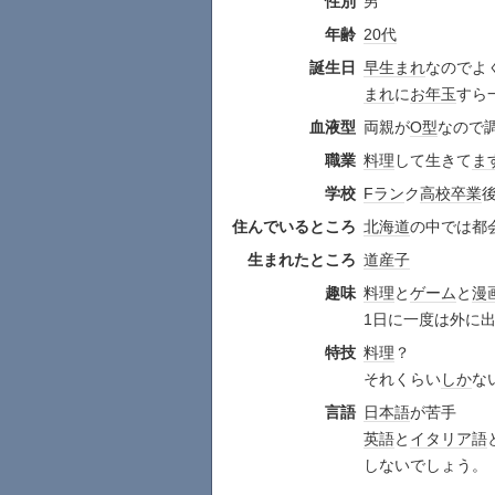
性別
男
年齢
20代
誕生日
早生まれ
なのでよ
まれ
に
お年玉
すら
血液型
両親が
O型
なので
職業
料理
して生きて
ま
学校
Fラン
ク
高校
卒業
住んでいるところ
北海道
の中では都
生まれたところ
道産子
趣味
料理
と
ゲーム
と
漫
1日に一度は外に
特技
料理
？
それくらい
しか
な
言語
日本語
が苦手
英語
と
イタリア語
しないでしょう。