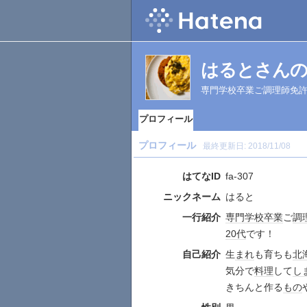
はるとさん
専門学校卒業ご調理師免許
プロフィール
プロフィール
最終更新日:
2018/11/08
はてなID
fa-307
ニックネーム
はると
一行紹介
専門学校
卒業
ご
調
20代
です！
自己紹介
生
まれ
も育ちも
北
気分で
料理
して
し
きちんと作る
もの