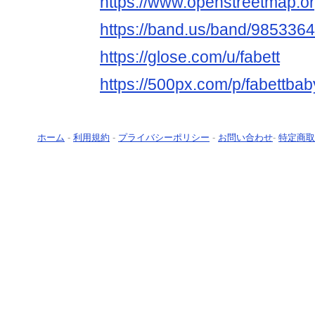
https://www.openstreetmap.or
https://band.us/band/9853364
https://glose.com/u/fabett
https://500px.com/p/fabettbab
ホーム
-
利用規約
-
プライバシーポリシー
-
お問い合わせ
-
特定商取