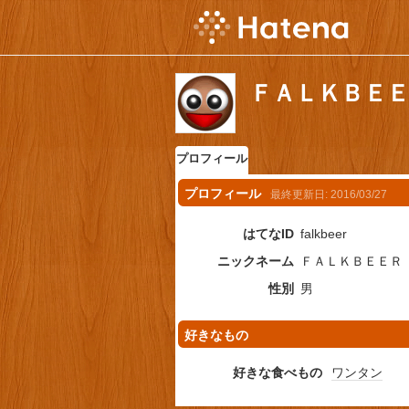
ＦＡＬＫＢＥ
プロフィール
プロフィール
最終更新日:
2016/03/27
はてなID
falkbeer
ニックネーム
ＦＡＬＫＢＥＥＲ
性別
男
好きなもの
好きな食べもの
ワンタン