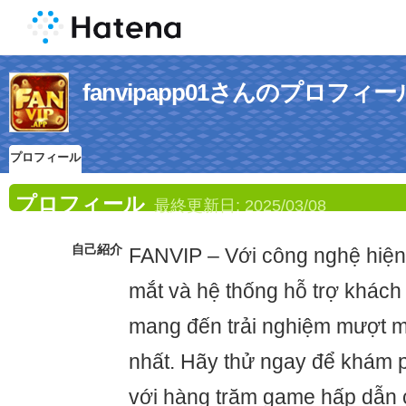
fanvipapp01さんのプロフィー
プロフィール
プロフィール
最終更新日:
2025/03/08
自己紹介
FANVIP – Với công nghệ hiện 
mắt và hệ thống hỗ trợ khác
mang đến trải nghiệm mượt mà
nhất. Hãy thử ngay để khám phá
với hàng trăm game hấp dẫn 