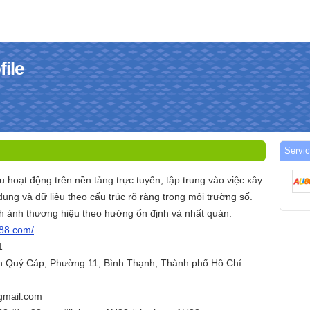
ile
Servi
 hoạt động trên nền tảng trực tuyến, tập trung vào việc xây
ung và dữ liệu theo cấu trúc rõ ràng trong môi trường số.
h ảnh thương hiệu theo hướng ổn định và nhất quán.
u88.com/
1
ần Quý Cáp, Phường 11, Bình Thạnh, Thành phố Hồ Chí
gmail.com