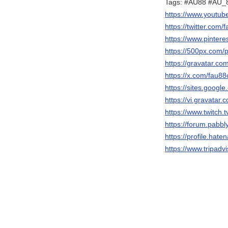
Tags: #AU88 #AU_
https://www.youtu
https://twitter.com
https://www.pinter
https://500px.com
https://gravatar.c
https://x.com/fau8
https://sites.goog
https://vi.gravatar
https://www.twitch.
https://forum.pab
https://profile.hat
https://www.tripadv