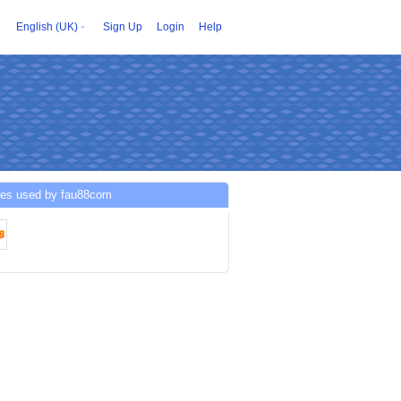
English (UK)
Sign Up
Login
Help
ces used by fau88com