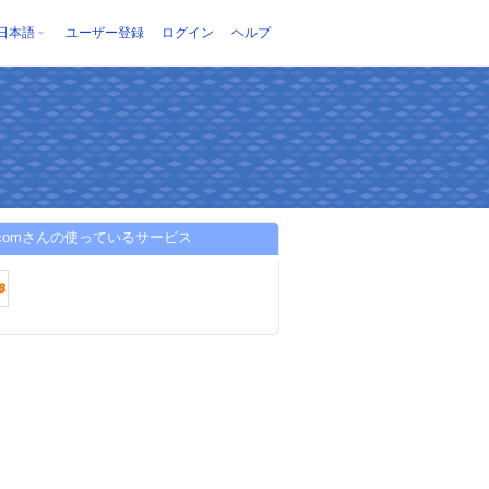
日本語
ユーザー登録
ログイン
ヘルプ
88comさんの使っているサービス