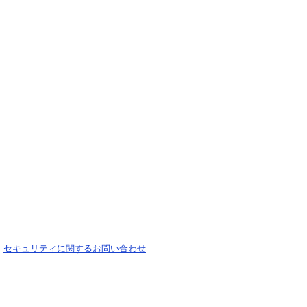
-
セキュリティに関するお問い合わせ