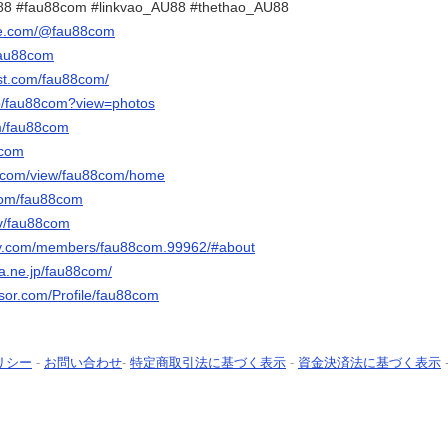
88 #fau88com #linkvao_AU88 #thethao_AU88
be.com/@fau88com
/fau88com
est.com/fau88com/
/p/fau88com?view=photos
om/fau88com
8com
le.com/view/fau88com/home
.com/fau88com
tv/fau88com
bly.com/members/fau88com.99962/#about
ena.ne.jp/fau88com/
isor.com/Profile/fau88com
リシー
-
お問い合わせ
-
特定商取引法に基づく表示
-
資金決済法に基づく表示