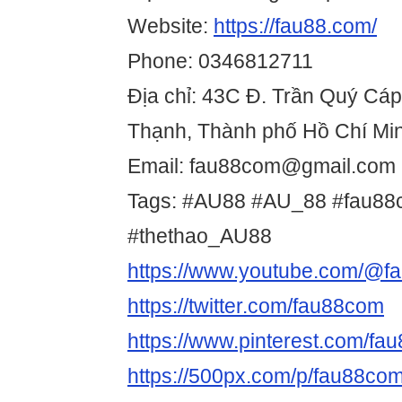
Website:
https://fau88.com/
Phone: 0346812711
Địa chỉ: 43C Đ. Trần Quý Cáp
Thạnh, Thành phố Hồ Chí Min
Email: fau88com@gmail.com
Tags: #AU88 #AU_88 #fau88
#thethao_AU88
https://www.youtube.com/@f
https://twitter.com/fau88com
https://www.pinterest.com/fa
https://500px.com/p/fau88co