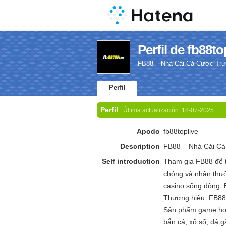
Perfil de fb88to
FB88 – Nhà Cái Cá Cược Trự
Perfil
Perfil
Última actualización:
18-07-2025
Apodo
fb88toplive
Description
FB88 – Nhà Cái Cá
Self introduction
Tham gia FB88 để t
chóng và nhận thưở
casino sống động. 
Thương hiệu: FB88
Sản phẩm game hot:
bắn cá, xổ số, đá g