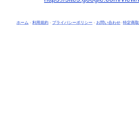
ホーム
-
利用規約
-
プライバシーポリシー
-
お問い合わせ
-
特定商取