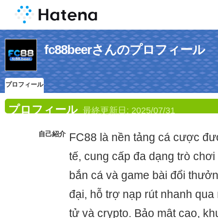
fc88beerさんのプロフィール
プロフィール
プロフィール
最終更新日:
2025/07/31
自己紹介
FC88 là nền tảng cá cược đ
tế, cung cấp đa dạng trò chơi 
bắn cá và game bài đổi thưởn
đại, hỗ trợ nạp rút nhanh qua
tử và crypto. Bảo mật cao, k