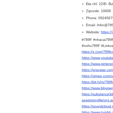
Địa chỉ: 22/Đ. B
Zipcode: 10000
Phone: 0924567
Email: Infor@78
Website:
https:/
#789F #nhacai789
#nohu789F #Linkv
https://x.com/789f
https://www.youtu
https://www.pinter
https://gravatar.c
https://vimeo.com
https://bit.ly/m/78
https://www.blogg
https://substance
assets/profile/o
https://soundcloud
https://www.tumblr