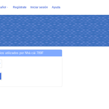
añol
Regístrate
Iniciar sesión
Ayuda
ios utilizados por Nhà cái 789F