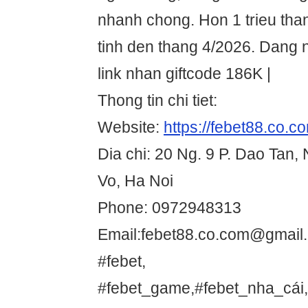
nhanh chong. Hon 1 trieu tha
tinh den thang 4/2026. Dang
link nhan giftcode 186K |
Thong tin chi tiet:
Website:
https://febet88.co.c
Dia chi: 20 Ng. 9 P. Dao Tan
Vo, Ha Noi
Phone: 0972948313
Email:febet88.co.com@gmail
#febet,
#febet_game,#febet_nha_cái,