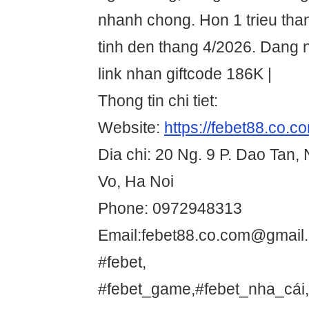
nhanh chong. Hon 1 trieu tha
tinh den thang 4/2026. Dang
link nhan giftcode 186K |
Thong tin chi tiet:
Website:
https://febet88.co.c
Dia chi: 20 Ng. 9 P. Dao Tan
Vo, Ha Noi
Phone: 0972948313
Email:febet88.co.com@gmail
#febet,
#febet_game,#febet_nha_cái,