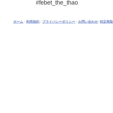
#febet_the_thao
ホーム
-
利用規約
-
プライバシーポリシー
-
お問い合わせ
-
特定商取