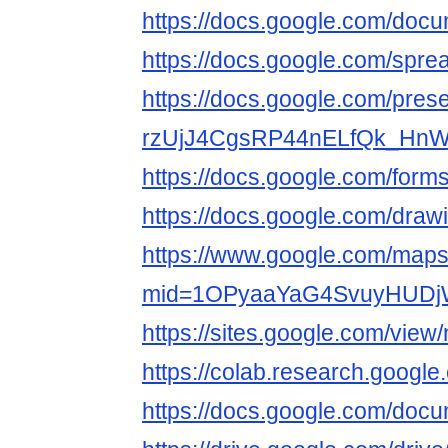
https://docs.google.com/do
https://docs.google.com/s
https://docs.google.com/pres
rzUjJ4CgsRP44nELfQk_HnW
https://docs.google.com/fo
https://docs.google.com/
https://www.google.com/maps/
mid=1OPyaaYaG4SvuyHUDj
https://sites.google.com/view/
https://colab.research.go
https://docs.google.com/d