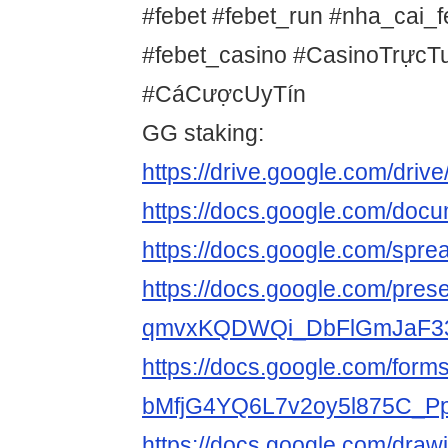
#febet #febet_run #nha_cai_
#febet_casino #CasinoTrựcT
#CáCượcUyTín
GG staking:
https://drive.google.com/dr
https://docs.google.com/do
https://docs.google.com/s
https://docs.google.com/pr
qmvxKQDWQi_DbFlGmJaF33
https://docs.google.com/for
bMfjG4YQ6L7v2oy5l875C_P
https://docs.google.com/