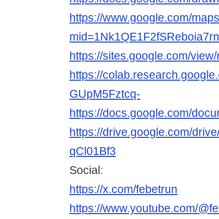
https://www.google.com/maps/
mid=1Nk1QE1F2fSReboia7r
https://sites.google.com/view/
https://colab.research.goog
GUpM5Fztcq-
https://docs.google.com/d
https://drive.google.com/dr
qCl01Bf3
Social:
https://x.com/febetrun
https://www.youtube.com/@fe