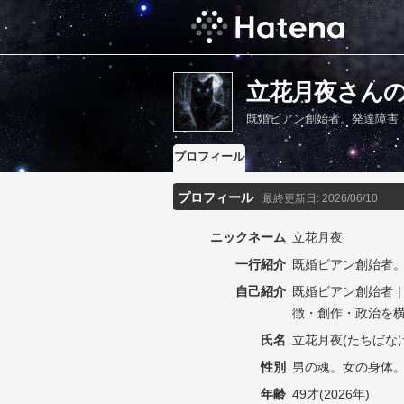
立花月夜さん
既婚ビアン創始者。発達障害
プロフィール
プロフィール
最終更新日:
2026/06/10
ニックネーム
立花月夜
一行紹介
既婚ビアン創始者
自己紹介
既婚ビアン創始者
徴・創作・政治を
氏名
立花月夜(たちばな
性別
男の魂。女の身体
年齢
49才(2026年)