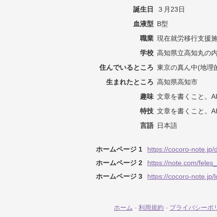
誕生日
３月23日
血液型
B型
職業
現在就労移行支援
学校
高知県立高知丸の
住んでいるところ
東京の真ん中(地理
生まれたところ
高知県高知市
趣味
文章を書くこと。A
特技
文章を書くこと。A
言語
日本語
ホームページ 1
https://cocoro-note.jp
ホームページ 2
https://note.com/feles
ホームページ 3
https://cocoro-note.jp/l
ホーム
-
利用規約
-
プライバシーポ