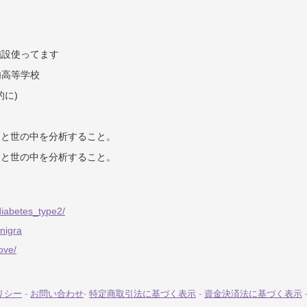
施設使ってます
内高等学校
的に)
Iと世の中を分析すること。
Iと世の中を分析すること。
/diabetes_type2/
_nigra
ove/
リシー
-
お問い合わせ
-
特定商取引法に基づく表示
-
資金決済法に基づく表示