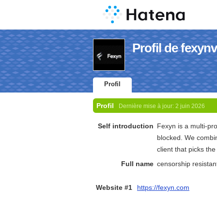
Profil de fexyn
Profil
Profil
Dernière mise à jour:
2 juin 2026
Self introduction
Fexyn is a multi-pr
blocked. We combin
client that picks th
Full name
censorship resista
Website #1
https://fexyn.com