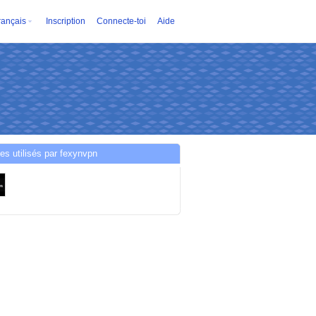
rançais
Inscription
Connecte-toi
Aide
es utilisés par fexynvpn