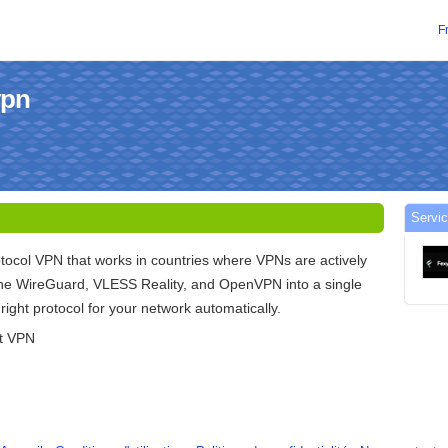
F
vpn
Servic
otocol VPN that works in countries where VPNs are actively
e WireGuard, VLESS Reality, and OpenVPN into a single
e right protocol for your network automatically.
nt VPN