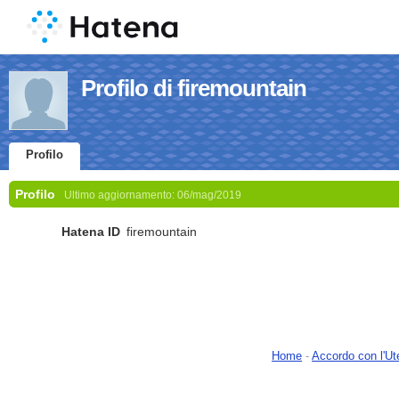
Profilo di firemountain
Profilo
Profilo
Ultimo aggiornamento:
06/mag/2019
Hatena ID
firemountain
Home
-
Accordo con l'Ut