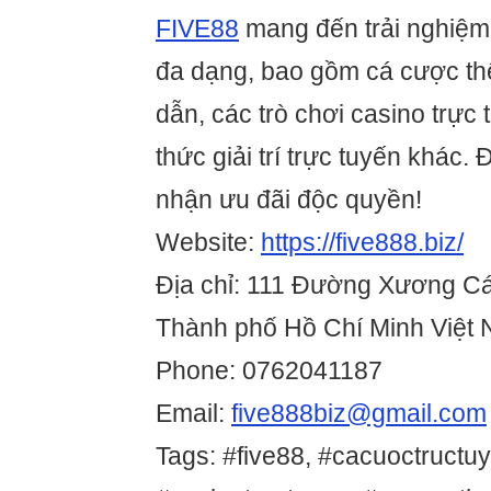
FIVE88
mang đến trải nghiệm
đa dạng, bao gồm cá cược thể
dẫn, các trò chơi casino trực 
thức giải trí trực tuyến khác.
nhận ưu đãi độc quyền!
Website:
https://five888.biz/
Địa chỉ: 111 Đường Xương Cá
Thành phố Hồ Chí Minh Việt
Phone: 0762041187
Email:
five888biz@gmail.com
Tags: #five88, #cacuoctructu