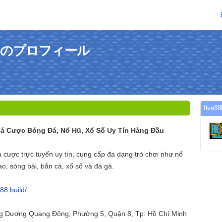
ldさんのプロフィール
fiv
 Cá Cược Bóng Đá, Nổ Hũ, Xổ Số Uy Tín Hàng Đầu
á cược trực tuyến uy tín, cung cấp đa dạng trò chơi như nổ
ao, sòng bài, bắn cá, xổ số và đá gà.
e88.build/
ng Dương Quang Đông, Phường 5, Quận 8, Tp. Hồ Chí Minh