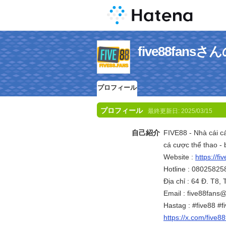
five88fan
プロフィール
プロフィール
最終更新日:
2025/03/15
自己紹介
FIVE88 - Nhà cái c
cá cược thể thao - b
Website :
https://fi
Hotline : 08025825
Địa chỉ : 64 Đ. T8
Email : five88fans
Hastag : #five88 #f
https://x.com/five8