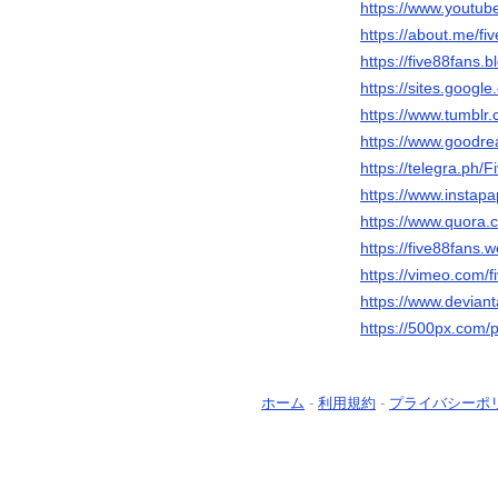
https://www.youtub
https://about.me/fi
https://five88fans.
https://sites.goog
https://www.tumblr.
https://www.goodr
https://telegra.ph/
https://www.instap
https://www.quora.
https://five88fans.w
https://vimeo.com/f
https://www.deviant
https://500px.com/
ホーム
-
利用規約
-
プライバシーポ