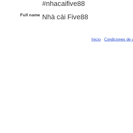
#nhacaifive88
Full name
Nhà cái Five88
Inicio
-
Condiciones de 