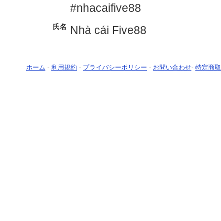
#nhacaifive88
氏名
Nhà cái Five88
ホーム
-
利用規約
-
プライバシーポリシー
-
お問い合わせ
-
特定商取