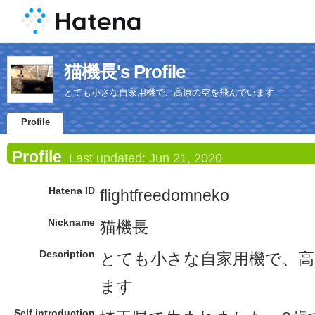
猫機長's Profile
とても小さな自家用機で、高原の空を飛んでいます
Profile
Profile
Last updated:
Jun 21, 2020
Hatena ID
flightfreedomneko
Nickname
猫機長
Description
とても小さな自家用機で、高
ます
Self introduction