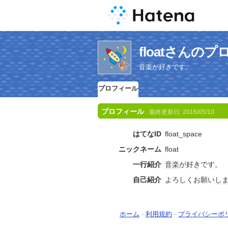
floatさんの
音楽が好きです。
プロフィール
プロフィール
最終更新日:
2016/05/10
はてなID
float_space
ニックネーム
float
一行紹介
音楽
が好きです。
自己紹介
よろしくお願い
し
ホーム
-
利用規約
-
プライバシーポ