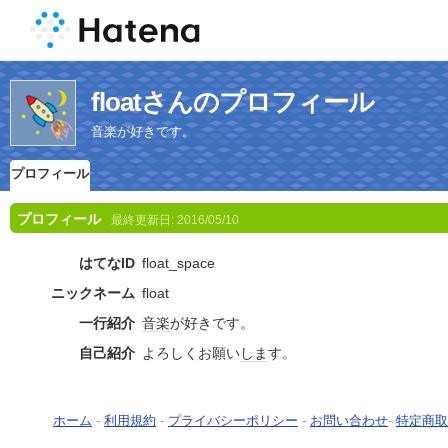
floatさんのプロフィール
音楽が好きです。
プロフィール
プロフィール
最終更新日:
2016/05/10
はてなID
float_space
ニックネーム
float
一行紹介
音楽
が好きです。
自己紹介
よろしくお願い
しま
す。
ホーム
-
利用規約
-
プライバシーポリシー
-
お問い合わせ
-
特定商取