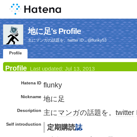
地に足's Profile
主にマンガの話題を。twitter ID→@flunky53
Profile
Profile
Last updated:
Jul 13, 2013
Hatena ID
flunky
Nickname
地に足
Description
主に
マンガ
の話題を。
twitter
Self introduction
定期購読
誌