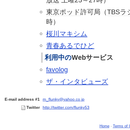
放送
土曜25～27時）
東京
ポッド
許可局（
TBSラ
時）
桜川マキシム
青春あるでひど
利用中の
Webサービス
favolog
ザ・インタビューズ
E-mail address #1
m_flunky@yahoo.co.jp
Twitter
http://twitter.com/flunky53
Home
-
Terms of 