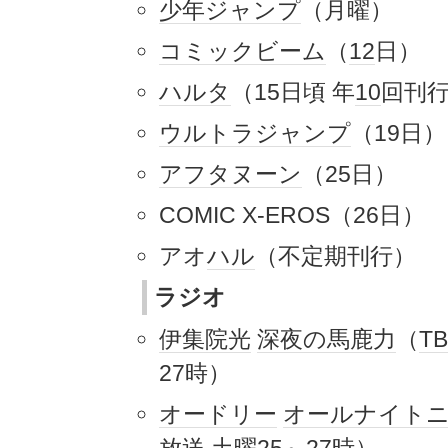
少年ジャンプ
（月曜）
コミックビーム
（
12
日）
ハルタ
（15日頃 年
10
回刊
ウルトラジャンプ
（19日）
アフタヌーン
（25日）
COMIC X-EROS（26日）
アオ
ハル
（不定期刊行）
ラジオ
伊集院光
深夜の馬鹿力
（
T
27時）
オードリー
オールナイト