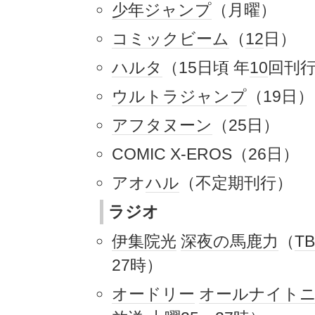
少年ジャンプ
（月曜）
コミックビーム
（
12
日）
ハルタ
（15日頃 年
10
回刊
ウルトラジャンプ
（19日）
アフタヌーン
（25日）
COMIC X-EROS（26日）
アオ
ハル
（不定期刊行）
ラジオ
伊集院光
深夜の馬鹿力
（
T
27時）
オードリー
オールナイト