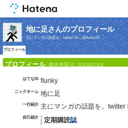
地に足さんのプロフィール
主にマンガの話題を。twitter ID→@flunky53
プロフィール
プロフィール
最終更新日:
2013/07/13
はてなID
flunky
ニックネーム
地に足
一行紹介
主に
マンガ
の話題を。
twitter
自己紹介
定期購読
誌