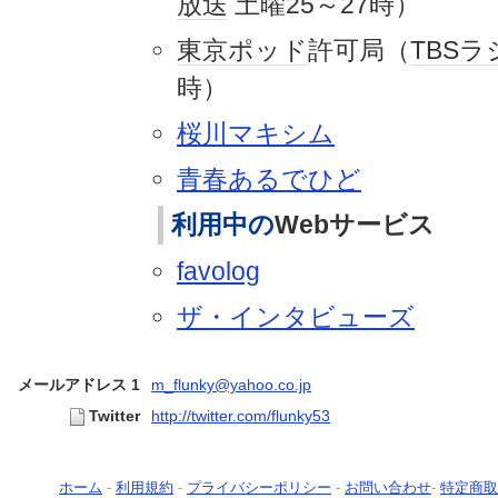
放送
土曜25～27時）
東京
ポッド
許可局（
TBSラ
時）
桜川マキシム
青春あるでひど
利用中の
Webサービス
favolog
ザ・インタビューズ
メールアドレス 1
m_flunky@yahoo.co.jp
Twitter
http://twitter.com/flunky53
ホーム
-
利用規約
-
プライバシーポリシー
-
お問い合わせ
-
特定商取