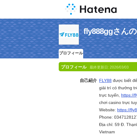
fly888ggさ
プロフィール
プロフィール
最終更新日:
2026/03/03
自己紹介
FLY88
được biết đế
giải trí có thưởng 
trực tuyến,
https://
chơi casino trực tu
Website:
https://fly
Phone: 034712812
Địa chỉ: 59 Đ. Thạ
Vietnam