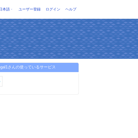
日本語
ユーザー登録
ログイン
ヘルプ
88legal1さんの使っているサービス