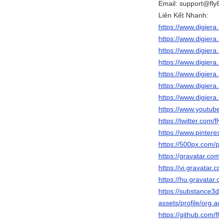
Email: support@fly8
Liên Kết Nhanh:
https://www.digiera.
https://www.digiera.
https://www.digiera.
https://www.digiera.
https://www.digiera.
https://www.digiera.
https://www.digiera.
https://www.youtub
https://twitter.com/f
https://www.pintere
https://500px.com/p
https://gravatar.com
https://vi.gravatar.
https://hu.gravatar
https://substance
assets/profile/o
https://github.com/f