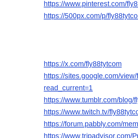
https://www.pinterest.com/fly8
https://500px.com/p/fly88tyt
https://x.com/fly88tytcom
https://sites.google.com/view
read_current=1
https://www.tumblr.com/blog/f
https://www.twitch.tv/fly88tyt
https://forum.pabbly.com/me
https://www.tripadvisor.com/Pr