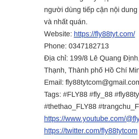
người dùng tiếp cận nội dung
và nhất quán.
Website:
https://fly88tyt.com/
Phone: 0347182713
Địa chỉ: 199/8 Lê Quang Định
Thạnh, Thành phố Hồ Chí Min
Email: fly88tytcom@gmail.co
Tags: #FLY88 #fly_88 #fly88t
#thethao_FLY88 #trangchu_
https://www.youtube.com/@fl
https://twitter.com/fly88tytcom