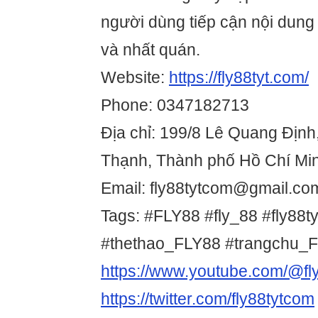
người dùng tiếp cận nội dung
và nhất quán.
Website:
https://fly88tyt.com/
Phone: 0347182713
Địa chỉ: 199/8 Lê Quang Định
Thạnh, Thành phố Hồ Chí Min
Email: fly88tytcom@gmail.co
Tags: #FLY88 #fly_88 #fly88t
#thethao_FLY88 #trangchu_
https://www.youtube.com/@fl
https://twitter.com/fly88tytcom