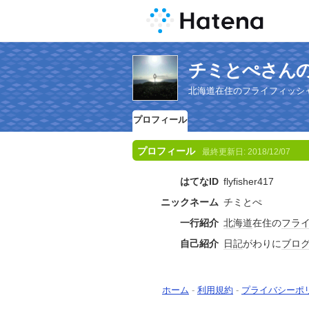
チミとぺさん
北海道在住のフライフィッシ
プロフィール
プロフィール
最終更新日:
2018/12/07
はてなID
flyfisher417
ニックネーム
チミとぺ
一行紹介
北海道
在住の
フラ
自己紹介
日記
がわりに
ブロ
ホーム
-
利用規約
-
プライバシーポ