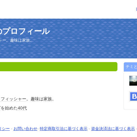
のプロフィール
ャー。趣味は家族。
チミ
イフィッシャー
。
趣味
は
家族
。
グ
を始めた
40代
リシー
-
お問い合わせ
-
特定商取引法に基づく表示
-
資金決済法に基づく表示