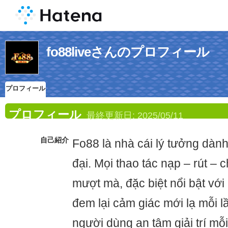
fo88liveさんのプロフィール
プロフィール
プロフィール
最終更新日:
2025/05/11
自己紹介
Fo88 là nhà cái lý tưởng dàn
đại. Mọi thao tác nạp – rút – 
mượt mà, đặc biệt nổi bật với l
đem lại cảm giác mới lạ mỗi l
người dùng an tâm giải trí mỗ