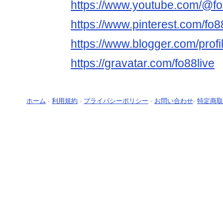
https://www.youtube.com/@fo
https://www.pinterest.com/fo88
https://www.blogger.com/pro
https://gravatar.com/fo88live
ホーム
-
利用規約
-
プライバシーポリシー
-
お問い合わせ
-
特定商取