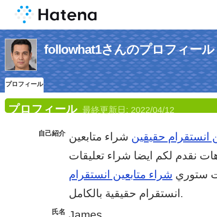
followhat1さんのプロフィール
プロフィール
プロフィール
最終更新日:
2022/04/12
自己紹介
ن انستقرام حقيقين
شراء متابعين
ات نقدم لكم ايضا شراء تعليقات
ت ستوري
شراء متابعين انستقرام
انستقرام حقيقية بالكامل.
氏名
James