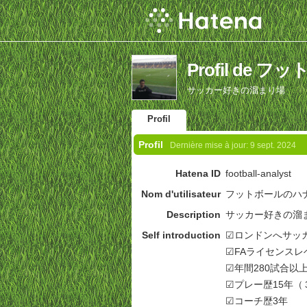
Profil de
サッカー好きの溜まり場
Profil
Profil
Dernière mise à jour:
9 sept. 2024
Hatena ID
football-analyst
Nom d'utilisateur
フットボールのハ
Description
サッカー好きの溜
Self introduction
☑︎ロンドンへサッ
☑︎FAライセンスレ
☑︎年間280試合以
☑︎プレー歴15年
☑︎コーチ歴3年