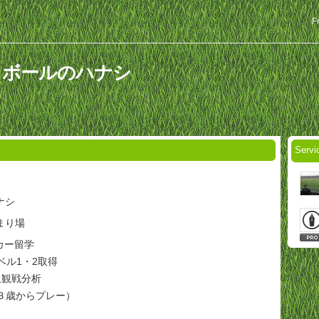
F
 フットボールのハナシ
Serv
ナシ
まり場
カー留学
ベル1・2取得
上観戦分析
（３歳からプレー）