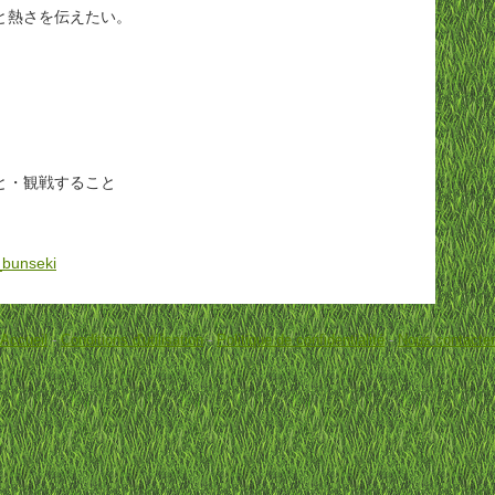
と熱さを伝えたい。
と・観戦すること
r_bunseki
Accueil
-
Conditions d'utilisation
-
Politique de confidentialité
-
Nous contacter