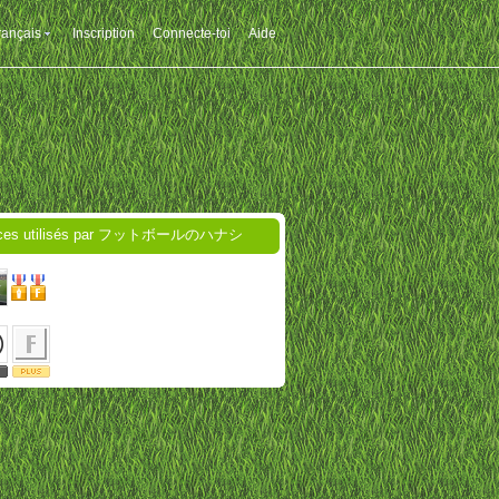
rançais
Inscription
Connecte-toi
Aide
ices utilisés par フットボールのハナシ