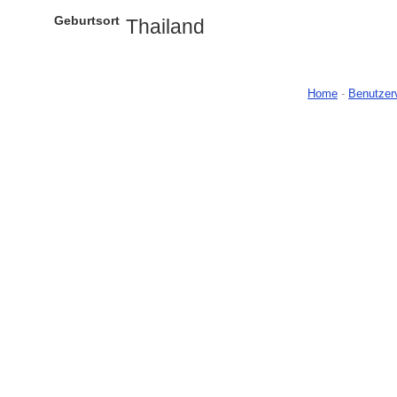
Geburtsort
Thailand
Home
-
Benutzer