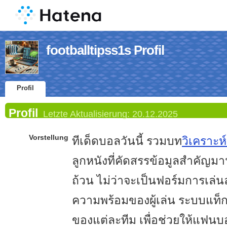
footballtipss1s Profil
Profil
Profil
Letzte Aktualisierung:
20.12.2025
Vorstellung
ทีเด็ดบอลวันนี้ รวมบท
วิเคราะห
ลูกหนังที่คัดสรรข้อมูลสำคั
ถ้วน ไม่ว่าจะเป็นฟอร์มการเล่นล
ความพร้อมของผู้เล่น ระบบแท็
ของแต่ละทีม เพื่อช่วยให้แฟ