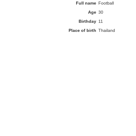
Full name
Football
Age
30
Birthday
11
Place of birth
Thailand