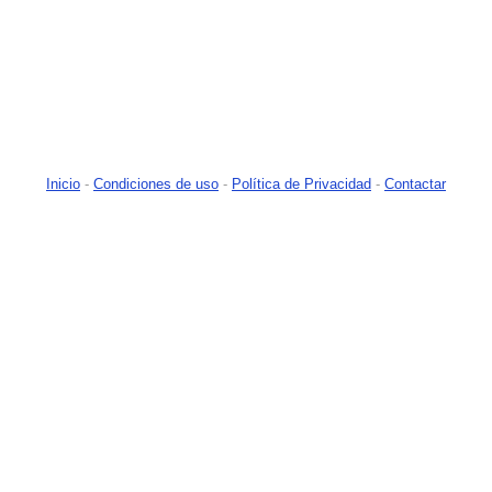
Inicio
-
Condiciones de uso
-
Política de Privacidad
-
Contactar