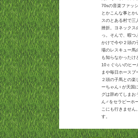
70sの音楽ファ
とかこんな事とか
スのとある村で三
挫折。ヨネックス
っ。そんで、暇つ
かけで今や２頭の
場のレスキュー馬
も知らなかったけ
10ｃぐらいのヒ
まや毎日ホースブー
２頭の子馬との楽
ーちゃん♀が天国
グは辞めてしまお
ん♂をセラピーホ
こにも行きません
す。