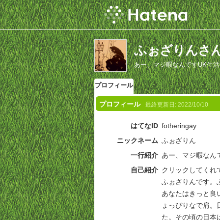
ふぉざりんさ
あー、マジ暇なんですUK生
プロフィール
プロフィール
最終更新日:
2022/10/10
はてなID
fotheringay
ニックネーム
ふぉざりん
一行紹介
あー、マジ暇なん
自己紹介
クリックしてくれ
ふぉざりんです。
あなたはきっと良
ょっぴりなで肩。
た。その頃の日本