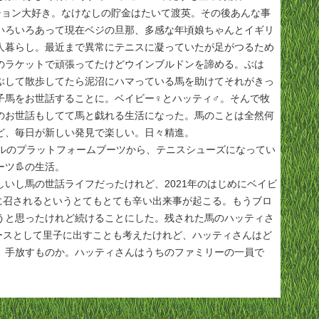
ッション大好き。なけなしの貯金はたいて渡英。その後あんな事
いろいろあって現在ベジの旦那、多感な年頃娘ちゃんとイギリ
人暮らし。最近まで異常にテニスに凝っていたが足がつるため
のラケットで頑張ってたけどウインブルドンを諦める。ぶは
ぶして散歩してたら泥沼にハマっている馬を助けてそれがきっ
子馬をお世話することに。ベイビー♀とハッティ♂。そんで牧
のお世話もしてて馬と戯れる生活になった。馬のことは全然何
ど、毎日が新しい発見で楽しい。日々精進。
ールのプラットフォームブーツから、テニスシューズになってい
ツ👢の生活。
しいし馬の世話ライフだったけれど、2021年のはじめにベイビ
に召されるというとてもとても辛い出来事が起こる。もうブロ
うと思ったけれど続けることにした。残された馬のハッティさ
ースとして里子に出すことも考えたけれど、ハッティさんはど
。手放すものか。ハッティさんはうちのファミリーの一員で