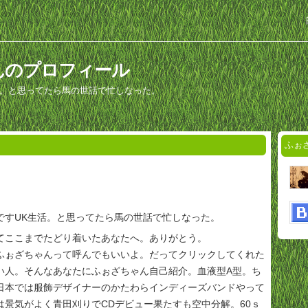
んのプロフィール
活。と思ってたら馬の世話で忙しなった。
ふぉ
ですUK生活。と思ってたら馬の世話で忙しなった。
てここまでたどり着いたあなたへ。ありがとう。
ふぉざちゃんって呼んでもいいよ。だってクリックしてくれた
い人。そんなあなたにふぉざちゃん自己紹介。血液型A型。ち
日本では服飾デザイナーのかたわらインディーズバンドやって
は景気がよく青田刈りでCDデビュー果たすも空中分解。60ｓ