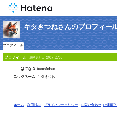
キタきつねさんのプロフィー
プロフィール
プロフィール
最終更新日:
2017/11/05
はてなID
foxcafelate
ニックネーム
キタきつね
ホーム
-
利用規約
-
プライバシーポリシー
-
お問い合わせ
-
特定商取