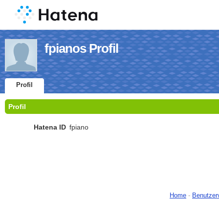
fpianos Profil
Profil
Profil
Hatena ID
fpiano
Home
-
Benutzer