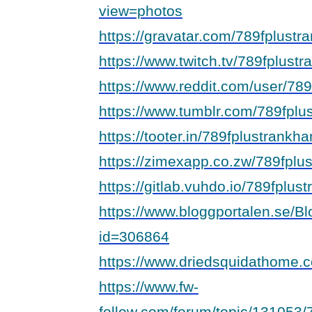
view=photos
https://gravatar.com/789fplust
https://www.twitch.tv/789fplust
https://www.reddit.com/user/78
https://www.tumblr.com/789fplu
https://tooter.in/789fplustrankh
https://zimexapp.co.zw/789fplu
https://gitlab.vuhdo.io/789fplus
https://www.bloggportalen.se/Bl
id=306864
https://www.driedsquidathome.
https://www.fw-