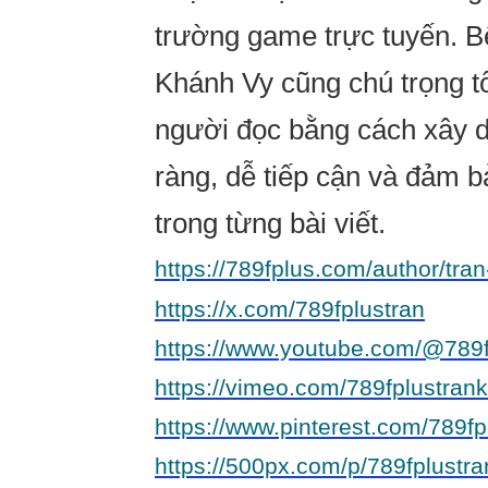
trường game trực tuyến. B
Khánh Vy cũng chú trọng tố
người đọc bằng cách xây d
ràng, dễ tiếp cận và đảm b
trong từng bài viết.
https://789fplus.com/author/tra
https://x.com/789fplustran
https://www.youtube.com/@789
https://vimeo.com/789fplustran
https://www.pinterest.com/789fp
https://500px.com/p/789fplustr