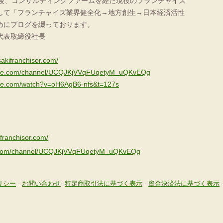
の後、コンサルティングファームを経た現役のフランチャイズ
して「フランチャイズ業界健全化→地方創生→日本経済活性
めにブログを綴っております。
代表取締役社長
akifranchisor.com/
tube.com/channel/UCQJKjVVqFUqetyM_uQKvEQg
ube.com/watch?v=oH6AgB6-nfs&t=127s
franchisor.com/
e.com/channel/UCQJKjVVqFUqetyM_uQKvEQg
リシー
-
お問い合わせ
-
特定商取引法に基づく表示
-
資金決済法に基づく表示