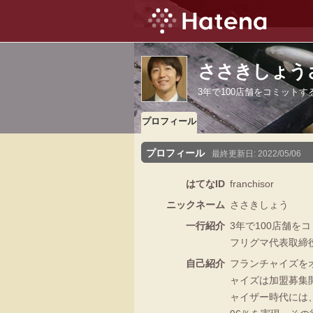
ささきしょう
3年で100店舗をコミット
プロフィール
プロフィール
最終更新日:
2022/05/06
はてなID
franchisor
ニックネーム
ささきしょう
一行紹介
3年で100店舗
フリグマ代表取締
自己紹介
フランチャイズを
ャイズは加盟募集
ャイザー時代には