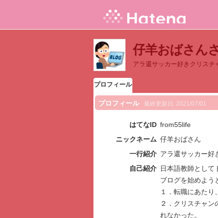
仔羊おばさん
アラ還サッカー好きクリスチ
プロフィール
プロフィール
最終更新日:
2021/07/01
はてなID
from55life
ニックネーム
仔羊おばさん
一行紹介
アラ還サッカー好
自己紹介
日本語教師として
ブログを始めよう
１．転職にあたり
２．クリスチャン
れなかった。