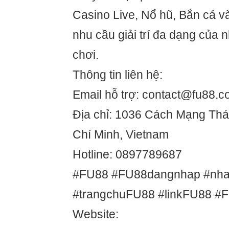
Casino Live, Nổ hũ, Bắn cá v
nhu cầu giải trí đa dạng của
chơi.
Thông tin liên hệ:
Email hỗ trợ: contact@fu88.c
Địa chỉ: 1036 Cách Mạng Thá
Chí Minh, Vietnam
Hotline: 0897789687
#FU88 #FU88dangnhap #nha
#trangchuFU88 #linkFU88 
Website: