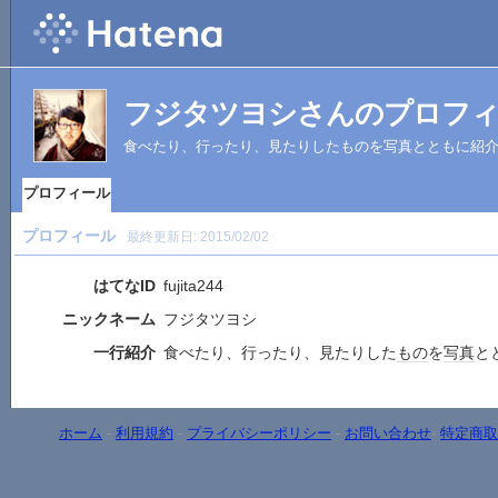
フジタツヨシさんのプロフ
食べたり、行ったり、見たりしたものを写真とともに紹
プロフィール
プロフィール
最終更新日:
2015/02/02
はてなID
fujita244
ニックネーム
フジタツヨシ
一行紹介
食べたり、行ったり、見たりした
もの
を
写真
と
ホーム
-
利用規約
-
プライバシーポリシー
-
お問い合わせ
-
特定商取