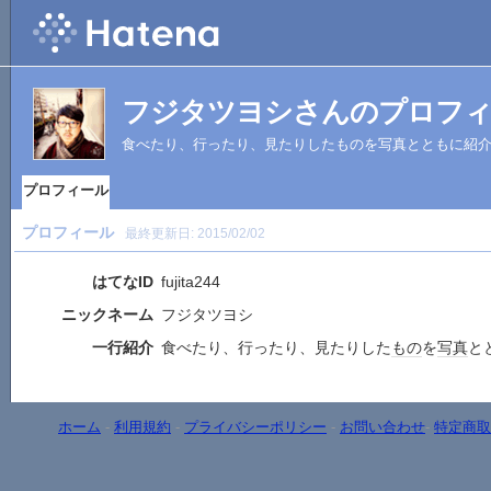
フジタツヨシさんのプロフ
食べたり、行ったり、見たりしたものを写真とともに紹
プロフィール
プロフィール
最終更新日:
2015/02/02
はてなID
fujita244
ニックネーム
フジタツヨシ
一行紹介
食べたり、行ったり、見たりした
もの
を
写真
と
ホーム
-
利用規約
-
プライバシーポリシー
-
お問い合わせ
-
特定商取